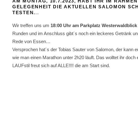
AM MONTAG, 10.7.2023,
HABT IHR IM RAHMEN
GELEGENHEIT DIE AKTUELLEN SALOMON SCH
TESTEN.
..
Wir treffen uns um
18:00 Uhr am Parkplatz Westerwaldblick 
Runden und im Anschluss gibt´s noch ein leckeres Getränk un
Rede von Essen…
Versprochen hat´s der Tobias Sauter von Salomon, der kann e
wie
man einen Marathon unter 2h20 läuft. Das wolltet ihr doc
LAUFstil freut sich auf ALLE!!!! die am Start sind.