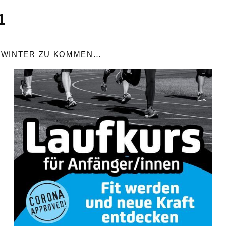
1
N WINTER ZU KOMMEN…
Am 7.
November
startet der neue